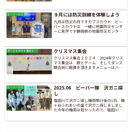
る足もとの バランスが大切ですバラン
ス バランス バランスが大事！！お友
達もチャレンジロープが終...
９月には防災訓練を体験しよう
ビーバーたち
九月は防災の月ですカブスカウト ビー
バースカウトは 一緒に地震防災センタ
ーに見学です静岡県の地震防災センター
は日本でも有数の設備で 日本中から見
学者が来ますスタッフの方がついて約１
時間案内と説明をしてくれます震度７ま
で体験できる起震装置です...
クリスマス集会
ボーイスカウト清水１９団の活動
クリスマス集会２０２４ 2024年クリス
マス集会は 歌とゲーム そしてダンス
開会前に軽食を頂きますメニューはハン
バーガーとクリームシチューです寺澤顧
問のクリスマスのご挨拶クリスマスセレ
モニー（クリスマスソングと、お話）ア
トラクションの口開け...
2025.06 ビーバー隊 沢ガニ探
ビーバーたち
し
塩田川で沢ガニ探し梅雨明け後の1日、梅
ヶ谷ふれあいの里で沢ガニ探しをしまし
た今年の梅雨は短かったので、塩田川の
水量も少なめです残念ながら、沢ガニは
余り見つかりません隊長と一緒に、上流
までミニハイキング、水車小屋も見学し
ました体験参加のお友達...