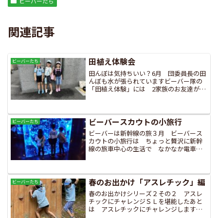
ビーバーたち
関連記事
田植え体験会
ビーバーたち
田んぼは気持ちいい？6月 団委員長の田
んぼも水が張られていますビーバー隊の
「田植え体験」には 2家族のお友達が参
加してくれました今年は畝にガイドライ
ンを張っていただきましたガイドのロー
プを目安に 苗を植えていきます土の奥
までしっかりと植えま...
ビーバースカウトの小旅行
ビーバーたち
ビーバーは新幹線の旅３月 ビーバース
カウトの小旅行は ちょっと贅沢に新幹
線の旅車中心の生活で なかなか電車や
列車に乗る機会がないスカウトた
ち・・
この機会にちょっと豪華な新
幹線の旅を計画しました好きな飲...
春のお出かけ「アスレチック」編
ビーバーたち
春のお出かけシリーズ２その２ アスレ
チックにチャレンジＳＬを堪能したあと
は アスレチックにチャレンジしますゆ
れる丸太渡りは ロープを持つ手とゆれ