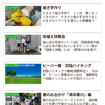
べ続いて、モンキーブリッジ半分チャレ
ンジしたところで、息抜きの...
焼き芋作り
ビーバーたち
たき火で焼き芋作り １１月 寒くなっ
てきたので たき火で焼き芋を作りまし
たまずサツマイモを濡らした新聞紙で包
み アルミフォイルで巻きましたマッチ
でたき火を起こして炭を乗せ その間に
サツマイモを置きます３０分くらいで焼
き上がり 新聞紙を剥がし...
田植え体験会
ビーバーたち
田んぼは気持ちいい？6月 団委員長の田
んぼも水が張られていますビーバー隊の
「田植え体験」には 2家族のお友達が参
加してくれました今年は畝にガイドライ
ンを張っていただきましたガイドのロー
プを目安に 苗を植えていきます土の奥
までしっかりと植えま...
ビーバー隊 初詣ハイキング
ビーバーたち
初詣ハイキングで静岡浅間神社へ 2025
年 ビーバー隊集会はじめは 浅間神社
へ初詣インフルエンザが流行っていて 2
名欠席ですが参加したスカウトは元気い
っぱいです新静岡駅～県庁～中町の赤鳥
居～神社域と歩きます 有名な「どら焼
き屋さん」は早くも...
春のお出かけ「源兵衛川」編
ビーバーたち
春のお出かけシリーズ２その３ 源兵衛
川で水遊び午後からはみんなが楽しみに