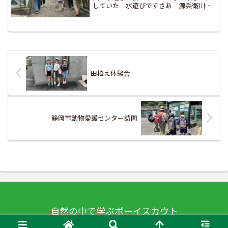
していた 水遊びですさあ 源兵衛川に
向かいましょう源兵衛川は 三島駅前の
「楽寿園」に湧き出す富士山の伏流水が
源流で 中郷温水池（冷たい水を暖めて
田んぼに配る ため池）ま...
田植え体験会
静岡市動物愛護センター訪問
自然の中で学ぶボーイスカウト
© 2020 自然の中で学ぶボーイスカウト.