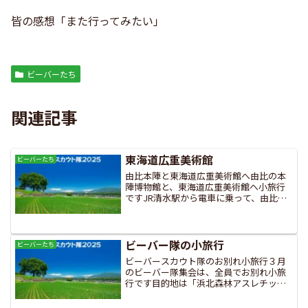
皆の感想「また行ってみたい」
ビーバーたち
関連記事
東海道広重美術館
ビーバーたち
由比本陣と東海道広重美術館へ由比の本
陣博物館と、東海道広重美術館へ小旅行
ですJR清水駅から電車に乗って、由比駅
へスアウト達にとって、初めて降りる駅
です広重美術館では版画を見学ですその
後、本陣博物館に移りお正月を味わいま
すまずはお抹茶をいただ...
ビーバー隊の小旅行
ビーバーたち
ビーバースカウト隊のお別れ小旅行３月
のビーバー隊集会は、全員でお別れ小旅
行です目的地は「浜北森林アスレチッ
ク」快晴で暑いくらいの１日、アスレチ
ックにチャレンジしましたまずは小手調