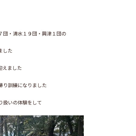
７団・清水１９団・興津１団の
ました
迎えました
帰り訓練になりました
り扱いの体験をして