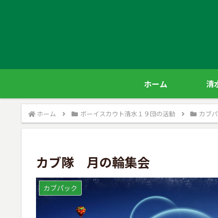
ホーム
清
ホーム
ボーイスカウト清水１９団の活動
カブパ
カブ隊 月の輪集会
カブパック