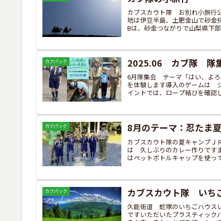
カブスカウト隊 お別れ小旅行
地は伊豆半島、土肥金山で砂金
Bは、砂金つながりで山梨県下部
2025.06 カブ隊 隊
カブパック
6月隊集会 テーマ「はい、よ
を体験します導入のゲームは 
イントでは、ロープ結びを確認し
8月のテーマ：忍たま
カブパック
カブスカウト隊の夏キャンプＪ
は 久しぶりのカレー作りです
はペットボトルキャップを使って
カブスカウト隊 いち
カブパック
久能街道 蛇塚のいちごハウス
ですいただいたプラスティック