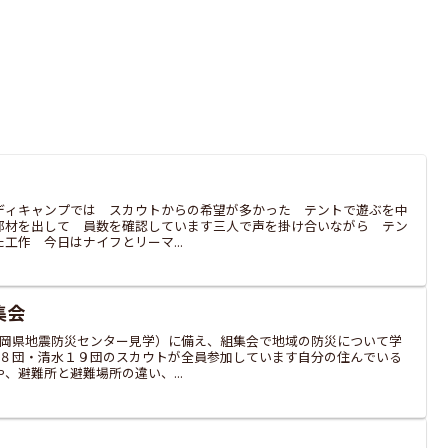
ディキャンプでは スカウトからの希望が多かった テントで遊ぶを中
部材を出して 員数を確認しています三人で声を掛け合いながら テン
工作 今日はナイフとリーマ...
集会
静岡県地震防災センター見学）に備え、組集会で地域の防災について学
水８団・清水１９団のスカウトが全員参加しています自分の住んでいる
、避難所と避難場所の違い、...