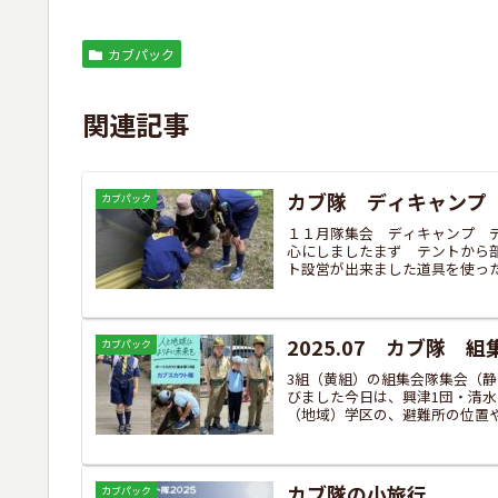
カブパック
関連記事
カブ隊 ディキャンプ
カブパック
１１月隊集会 ディキャンプ 
心にしましたまず テントから
ト設営が出来ました道具を使った
2025.07 カブ隊 組
カブパック
3組（黄組）の組集会隊集会（
びました今日は、興津1団・清
（地域）学区の、避難所の位置や
カブ隊の小旅行
カブパック