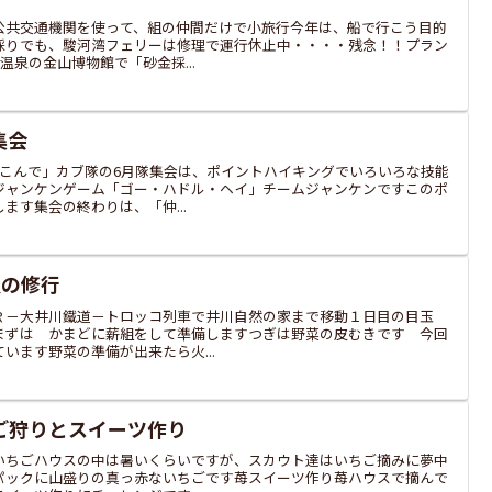
公共交通機関を使って、組の仲間だけで小旅行今年は、船で行こう目的
採りでも、駿河湾フェリーは修理で運行休止中・・・・残念！！プラン
温泉の金山博物館で「砂金採...
集会
ろこんで」カブ隊の6月隊集会は、ポイントハイキングでいろいろな技能
ジャンケンゲーム「ゴー・ハドル・ヘイ」チームジャンケンですこのポ
ます集会の終わりは、「仲...
夏の修行
Ｒ－大井川鐵道－トロッコ列車で井川自然の家まで移動１日目の目玉
まずは かまどに薪組をして準備しますつぎは野菜の皮むきです 今回
います野菜の準備が出来たら火...
ご狩りとスイーツ作り
いちごハウスの中は暑いくらいですが、スカウト達はいちご摘みに夢中
パックに山盛りの真っ赤ないちごです苺スイーツ作り苺ハウスで摘んで